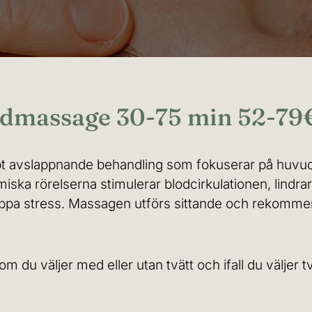
udmassage 30-75 min 52-79
jupt avslappnande behandling som fokuserar på huvud
miska rörelserna stimulerar blodcirkulationen, lindr
läppa stress. Massagen utförs sittande och rekommen
m du väljer med eller utan tvätt och ifall du väljer t