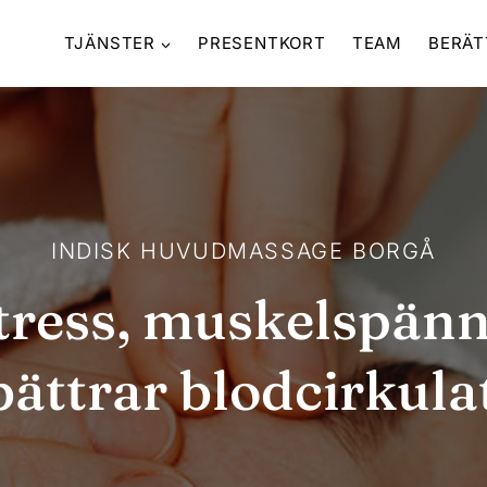
TJÄNSTER
PRESENTKORT
TEAM
BERÄT
INDISK HUVUDMASSAGE BORGÅ
tress, muskelspän
bättrar blodcirkula