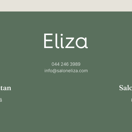
044 246 3989
info@saloneliza.com
atan
​​Sa
å