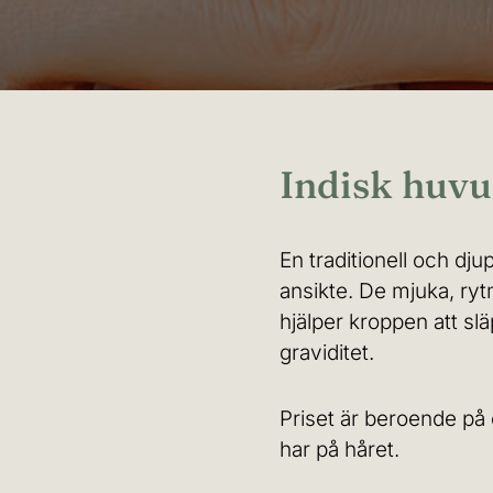
Indisk huv
En traditionell och d
ansikte. De mjuka, ryt
hjälper kroppen att s
graviditet.
Priset är beroende på o
har på håret.