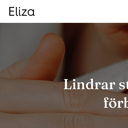
Skip
to
content
Lindrar s
för