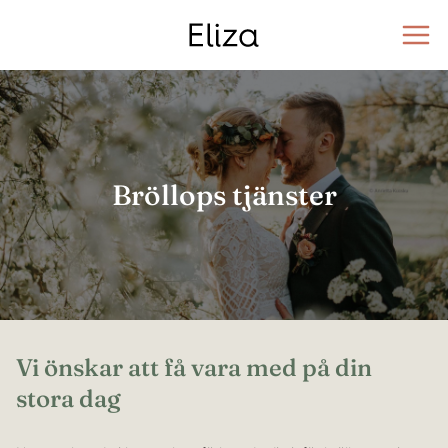
Skip
to
content
Bröllops tjänster
Vi önskar att få vara med på din
stora dag