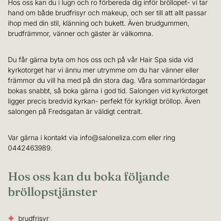
Hos oss kan du i lugn och ro förbereda dig inför bröllopet- vi tar
hand om både brudfrisyr och makeup, och ser till att allt passar
ihop med din stil, klänning och bukett. Även brudgummen,
brudfrämmor, vänner och gäster är välkomna.
Du får gärna byta om hos oss och på vår Hair Spa sida vid
kyrkotorget har vi ännu mer utrymme om du har vänner eller
främmor du vill ha med på din stora dag. Våra sommarlördagar
bokas snabbt, så boka gärna i god tid. Salongen vid kyrkotorget
ligger precis bredvid kyrkan- perfekt för kyrkligt bröllop. Även
salongen på Fredsgatan är väldigt centralt.
Var gärna i kontakt via info@saloneliza.com eller ring
0442463989.
Hos oss kan du boka följande
bröllopstjänster
brudfrisyr